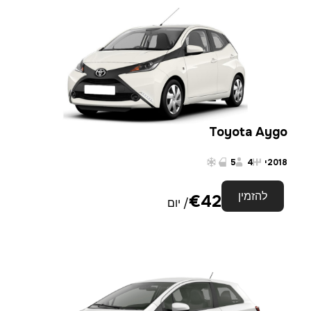
Toyota Aygo
2018
י
4
5
להזמין
€
42
/ יום