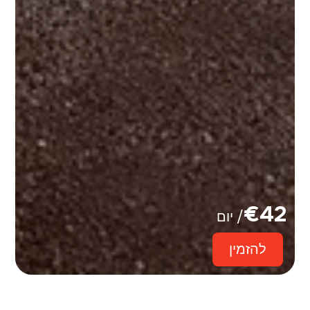
€
42
/ יום
להזמין