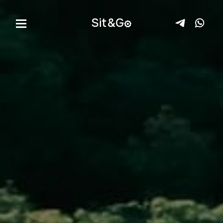
Sit&
G