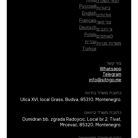
תנאי השכרה
שפות
Русский
ביקורות
English
אודותינו
Français
צור קשר
Deutsch
צי רכבים
Polski
לשותפים
עברית
משרות פנויות
Türkçe
צור קשר
Whatsapp
Telegram
info@sitngo.me
כתובת משרד בודווה
Ulica XVI, local Grass
,
Budva
,
85310
,
Montenegro
.
כתובת משרד טיוואט
Dumidran bb, zgrada Radojicic, Local br.2
,
Tivat,
Mrcevac
,
85320
,
Montenegro
.
כתובת משרד פודגוריצה