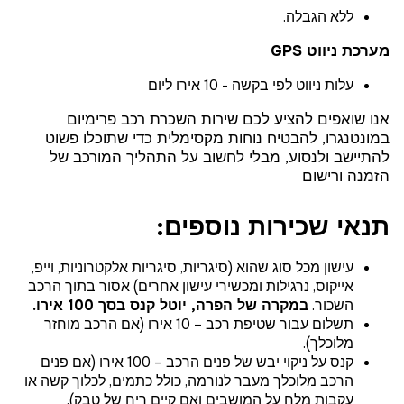
ללא הגבלה.
מערכת ניווט GPS
עלות ניווט לפי בקשה - 10 אירו ליום
אנו שואפים להציע לכם שירות השכרת רכב פרימיום
במונטנגרו, להבטיח נוחות מקסימלית כדי שתוכלו פשוט
להתיישב ולנסוע, מבלי לחשוב על התהליך המורכב של
הזמנה ורישום
תנאי שכירות נוספים:
עישון מכל סוג שהוא (סיגריות, סיגריות אלקטרוניות, וייפ,
אייקוס, נרגילות ומכשירי עישון אחרים) אסור בתוך הרכב
השכור.
במקרה של הפרה, יוטל קנס בסך 100 אירו.
תשלום עבור שטיפת רכב – 10 אירו (אם הרכב מוחזר
מלוכלך).
קנס על ניקוי יבש של פנים הרכב – 100 אירו (אם פנים
הרכב מלוכלך מעבר לנורמה, כולל כתמים, לכלוך קשה או
עקבות מלח על המושבים ואם קיים ריח של טבק).