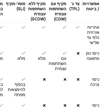
אפשרויות
צד ג'
מקיף עם
מקיף ללא
סופר-מקיף
מפ
/ ביטוח
(TPL)
השתתפות
השתתפות
(SLI)
בת
עצמית
עצמית
הכ
(SCDW)
(CDW)
אחריות
✅
✅
✅
✅
✅
אזרחית
כלפי צד
שלישי
כיסוי נזק
❌
✅
✅
✅
✅
מתאונה
עם
מלא
מלא
מל
השתתפות
עצמית
כיסוי
❌
❌
❌
✅
✅
גניבה
בכפוף
בכ
להימצאות
לה
מפתח
מפ
כיסוי
❌
❌
❌
✅
✅