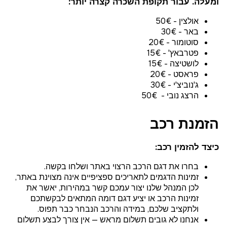
ומעלה. עבור תקופת השכרה קצרה יותר:
אולצין - 50€
באר - 30€
סוטומור - 20€
פטרבאץ' - 15€
לושטיצה - 15€
פראסט - 20€
ג'נוביצ'י - 30€
הרצג נובי - 50€
הזמנת רכב
כיצד להזמין רכב:
בחרו את דגם הרכב הרצוי באתר ושלחו בקשה.
זמינות הדגמים לתאריכים ספציפיים אינה מצוינת באתר,
לכן המנהל שלנו יצור עמכם קשר במהירות, יאשר את
זמינות הרכב או יציע דגם דומה המתאים לבקשתכם
ולתקציב שלכם, במידה והרכב הנבחר כבר תפוס.
אנחנו לא גובים תשלום מראש — אין צורך לבצע תשלום