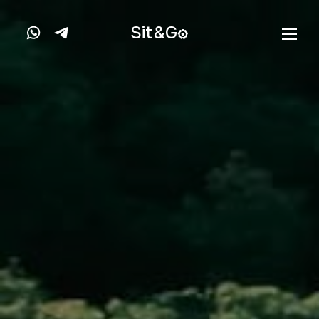
Sit&
G