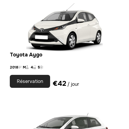
Toyota Aygo
2018
M
4
5
Réservation
€
42
/ jour