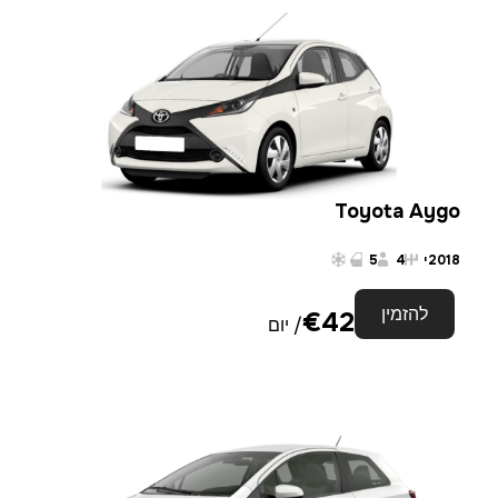
Toyota Aygo
2018
י
4
5
להזמין
€
42
/ יום