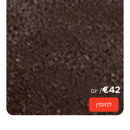
€
42
/ יום
להזמין