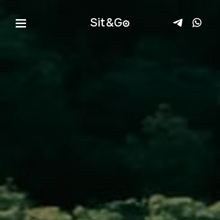
Sit&
G