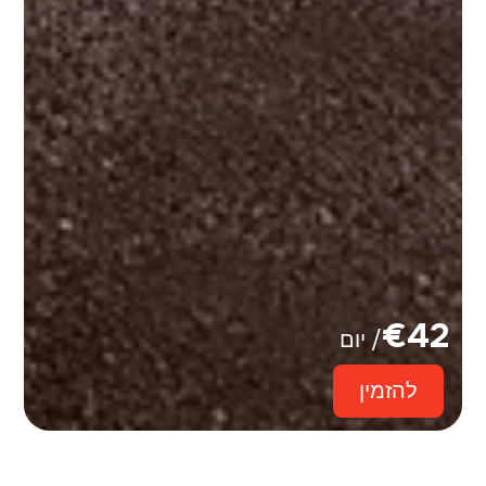
€
42
/ יום
להזמין