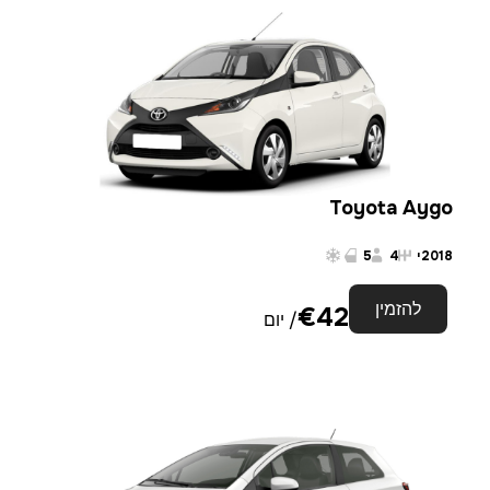
Toyota Aygo
2018
י
4
5
להזמין
€
42
/ יום