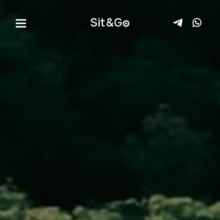
Sit&
G