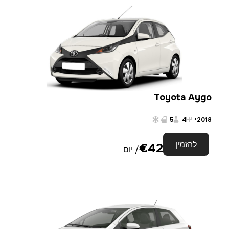
Toyota Aygo
2018
י
4
5
להזמין
€
42
/ יום