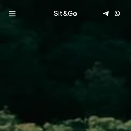
Sit&
G