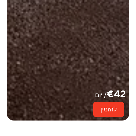
€
42
/ יום
להזמין