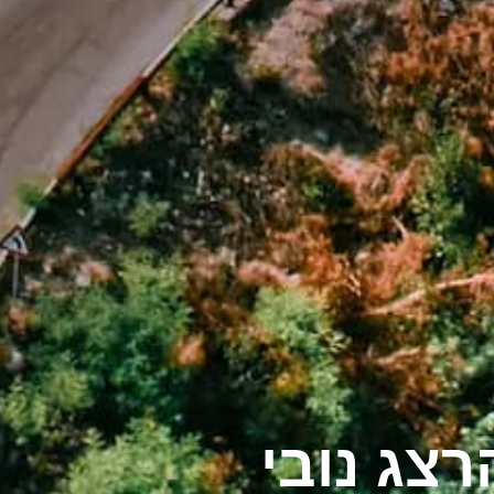
צג נובי