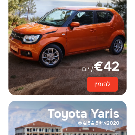
€
42
/ יום
להזמין
Toyota Yaris
2020
א
5
5