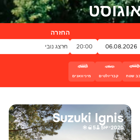
החזרה
20:00
הרצג נובי
ב שטח
קבריולטים
מיניוואנים
Suzuki Ignis
2020
י
5
5