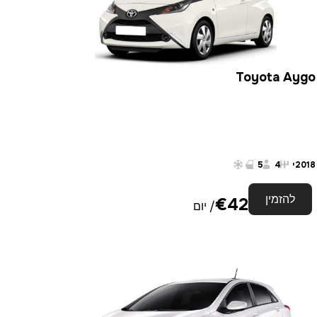
Toyota Aygo
2018
י
4
5
להזמין
€
42
/ יום