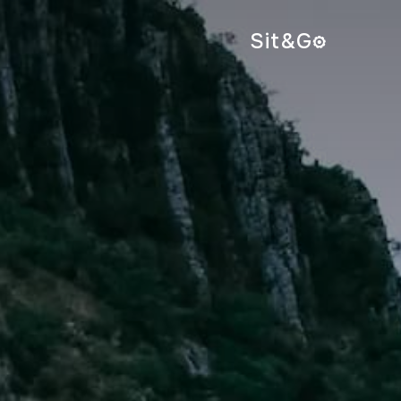
Sit&
G