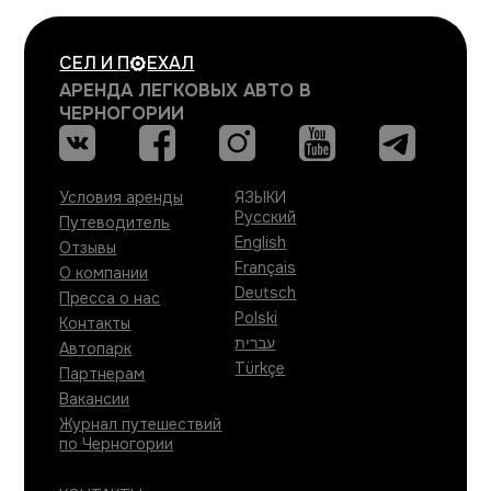
СЕЛ И
П
ЕХАЛ
АРЕНДА ЛЕГКОВЫХ АВТО В
ЧЕРНОГОРИИ
Условия аренды
ЯЗЫКИ
Русский
Путеводитель
English
Отзывы
Français
О компании
Deutsch
Пресса о нас
Polski
Контакты
עברית
Автопарк
Türkçe
Партнерам
Вакансии
Журнал путешествий
по Черногории