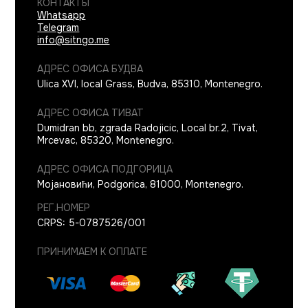
КОНТАКТЫ
Whatsapp
Telegram
info@sitngo.me
АДРЕС ОФИСА БУДВА
Ulica XVI, local Grass
,
Budva
,
85310
,
Montenegro
.
АДРЕС ОФИСА ТИВАТ
Dumidran bb, zgrada Radojicic, Local br.2
,
Tivat,
Mrcevac
,
85320
,
Montenegro
.
АДРЕС ОФИСА ПОДГОРИЦА
Мојановићи
,
Podgorica
,
81000
,
Montenegro
.
РЕГ.НОМЕР
CRPS: 5-0787526/001
ПРИНИМАЕМ К ОПЛАТЕ