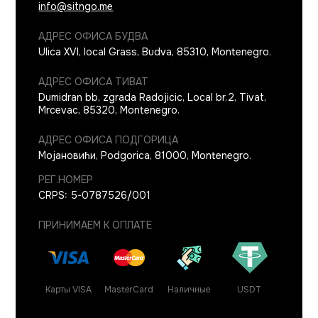
info@sitngo.me
АДРЕС ОФИСА БУДВА
Ulica XVI, local Grass
,
Budva
,
85310
,
Montenegro
.
АДРЕС ОФИСА ТИВАТ
Dumidran bb, zgrada Radojicic, Local br.2
,
Tivat,
Mrcevac
,
85320
,
Montenegro
.
АДРЕС ОФИСА ПОДГОРИЦА
Мојановићи
,
Podgorica
,
81000
,
Montenegro
.
РЕГ.НОМЕР
CRPS: 5-0787526/001
ПРИНИМАЕМ К ОПЛАТЕ
Карты VISA
MasterCard
Наличные
USDT