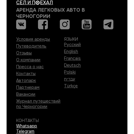
СЕЛ И
П
ЕХАЛ
АРЕНДА ЛЕГКОВЫХ АВТО В
ЧЕРНОГОРИИ
Условия аренды
ЯЗЫКИ
Русский
Путеводитель
English
Отзывы
Français
О компании
Deutsch
Пресса о нас
Polski
Контакты
עברית
Автопарк
Türkçe
Партнерам
Вакансии
Журнал путешествий
по Черногории
КОНТАКТЫ
Whatsapp
Telegram