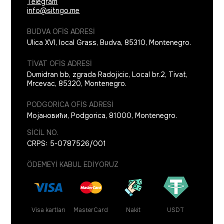
Telegram
info@sitngo.me
BUDVA OFIS ADRESI
Ulica XVI, local Grass
,
Budva
,
85310
,
Montenegro
.
TIVAT OFIS ADRESI
Dumidran bb, zgrada Radojicic, Local br.2
,
Tivat,
Mrcevac
,
85320
,
Montenegro
.
PODGORICA OFIS ADRESI
Мојановићи
,
Podgorica
,
81000
,
Montenegro
.
SICIL NO.
CRPS: 5-0787526/001
ÖDEMEYI KABUL EDIYORUZ
Visa kartları
MasterCard
Nakit
USDT