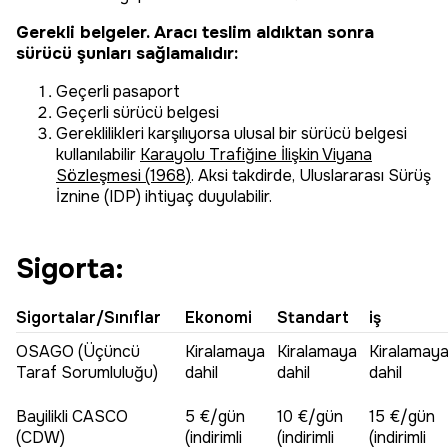
Gerekli belgeler. Aracı teslim aldıktan sonra
sürücü şunları sağlamalıdır:
Geçerli pasaport
Geçerli sürücü belgesi
Gereklilikleri karşılıyorsa ulusal bir sürücü belgesi
kullanılabilir
Karayolu Trafiğine İlişkin Viyana
Sözleşmesi (1968)
. Aksi takdirde, Uluslararası Sürüş
İznine (IDP) ihtiyaç duyulabilir.
Sigorta:
Sigortalar/Sınıflar
Ekonomi
Standart
iş
OSAGO (Üçüncü
Kiralamaya
Kiralamaya
Kiralamay
Taraf Sorumluluğu)
dahil
dahil
dahil
Bayilikli CASCO
5 €/gün
10 €/gün
15 €/gün
(CDW)
(indirimli
(indirimli
(indirimli