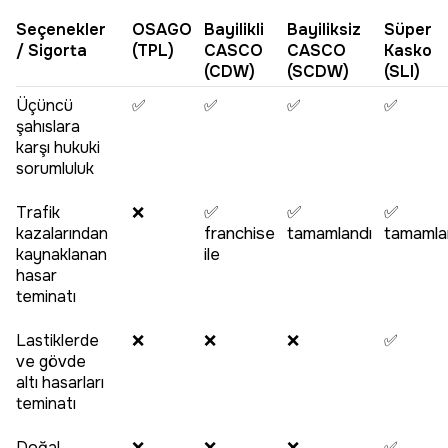
Seçenekler
OSAGO
Bayilikli
Bayiliksiz
Süper
/ Sigorta
(TPL)
CASCO
CASCO
Kasko
(CDW)
(SCDW)
(SLI)
Üçüncü
✅
✅
✅
✅
şahıslara
karşı hukuki
sorumluluk
Trafik
❌
✅
✅
✅
kazalarından
franchise
tamamlandı
tamamla
kaynaklanan
ile
hasar
teminatı
Lastiklerde
❌
❌
❌
✅
ve gövde
altı hasarları
teminatı
Doğal
❌
❌
❌
✅