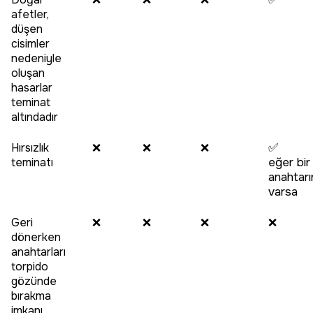
afetler,
düşen
cisimler
nedeniyle
oluşan
hasarlar
teminat
altındadır
Hırsızlık
❌
❌
❌
✅
teminatı
eğer bir
anahtarı
varsa
Geri
❌
❌
❌
❌
dönerken
anahtarları
torpido
gözünde
bırakma
imkanı