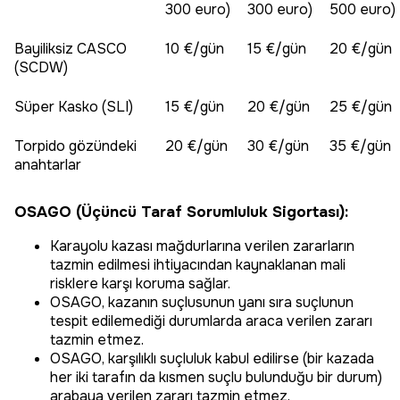
300 euro)
300 euro)
500 euro)
Bayiliksiz CASCO
10 €/gün
15 €/gün
20 €/gün
(SCDW)
Süper Kasko (SLI)
15 €/gün
20 €/gün
25 €/gün
Torpido gözündeki
20 €/gün
30 €/gün
35 €/gün
anahtarlar
OSAGO (Üçüncü Taraf Sorumluluk Sigortası):
Karayolu kazası mağdurlarına verilen zararların
tazmin edilmesi ihtiyacından kaynaklanan mali
risklere karşı koruma sağlar.
OSAGO, kazanın suçlusunun yanı sıra suçlunun
tespit edilemediği durumlarda araca verilen zararı
tazmin etmez.
OSAGO, karşılıklı suçluluk kabul edilirse (bir kazada
her iki tarafın da kısmen suçlu bulunduğu bir durum)
arabaya verilen zararı tazmin etmez.