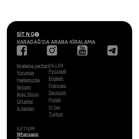
SIT N
G
KARADAĞ'DA ARABA KIRALAMA
Kiralama şartları
DİLLER
Русский
Yorumlar
English
Hakkımızda
Français
İletişim
Deutsch
Araç filosu
Polski
Ortaklar
עברית
İş ilanları
Türkçe
İLETIŞIM
Whatsapp