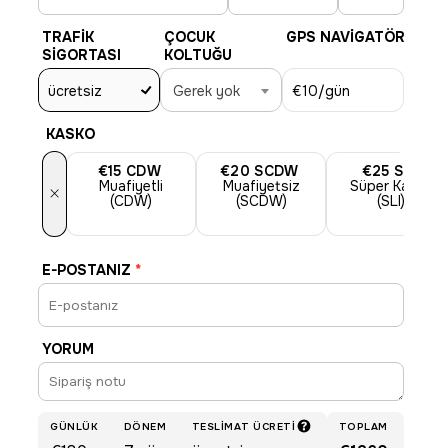
TRAFIK
ÇOCUK
GPS NAVIGATÖR
SIGORTASI
KOLTUĞU
ücretsiz
Gerek yok
€10
/gün
KASKO
€15
CDW
€20
SCDW
€25
SLI
Muafiyetli
Muafiyetsiz
Süper Kasko
×
(CDW)
(SCDW)
(SLI)
E-POSTANIZ
*
YORUM
GÜNLÜK
DÖNEM
TESLIMAT ÜCRETI
TOPLAM