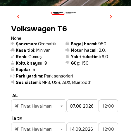
Volkswagen T6
None
Şanzıman:
Otomatik
Bagaj hacmi:
950
Kasa tipi:
Minivan
Motor hacmi:
2.0
,
Renk:
Gümüş
Yakıt tüketimi:
9,0
Koltuk sayısı:
9
Güç:
150
Kapılar:
5
Park yardımı:
Park sensörleri
Ses sistemi:
MP3, USB, AUX, Bluetooth
AL
Tivat Havalimanı
12:00
İADE
Tivat Havalimanı
12:00