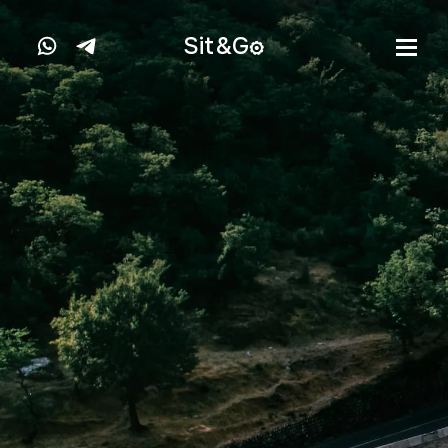
Sit&
G