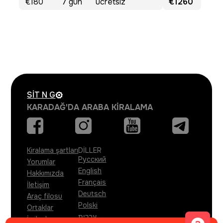
€180
7
gün
ücretsiz
€1260
SIT N
G
KARADAĞ'DA ARABA KIRALAMA
Kiralama şartları
DİLLER
Русский
Yorumlar
English
Hakkımızda
Français
İletişim
Deutsch
Araç filosu
Polski
Ortaklar
עברית
İş ilanları