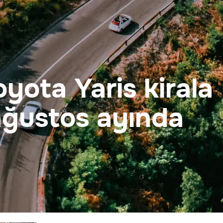
yota Yaris kirala
ağustos ayında