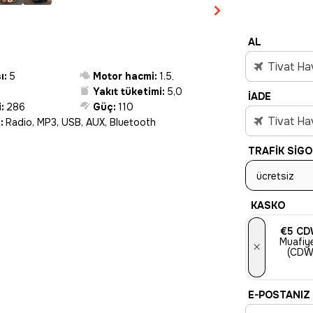
AL
Tivat Ha
ı:
5
Motor hacmi:
1.5
,
Yakıt tüketimi:
5,0
İADE
:
286
Güç:
110
Tivat Ha
:
Radio, MP3, USB, AUX, Bluetooth
TRAFIK SIGO
ücretsiz
KASKO
€5
CD
Muafiye
×
(CDW
E-POSTANIZ