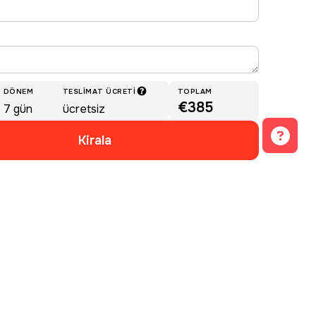
DÖNEM
TESLIMAT ÜCRETI
TOPLAM
€385
7
gün
ücretsiz
Kirala