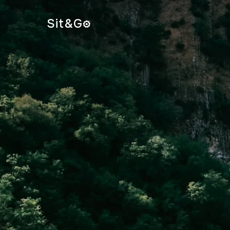
Sit&
G