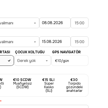
valimanı
15:00
valimanı
15:00
RTASI
ÇOCUK KOLTUĞU
GPS NAVIGATÖR
Gerek yok
€10
/gün
W
€10
SCDW
€15
SLI
€30
tli
Muafiyetsiz
Süper
Torpido
)
(SCDW)
Kasko
gözündeki
(SLI)
anahtarlar
*