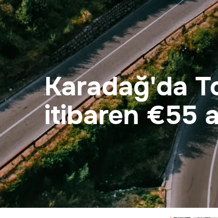
Karadağ'da To
itibaren €55 