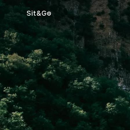
Sit&
G