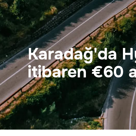
Karadağ'da Hy
itibaren €60 