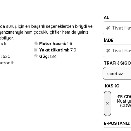
AL
a sürüş için en başarılı seçeneklerden biriydi ve
Tivat Ha
 şanzımanıyla hem çocuklu çiftler hem de yalnız
biliyor.
İADE
ı:
5
Motor hacmi:
1.6
,
Yakıt tüketimi:
7,0
Tivat Ha
:
530
Güç:
134
luetooth
TRAFIK SIGO
ücretsiz
KASKO
€5
CD
Muafiye
×
(CDW
E-POSTANIZ