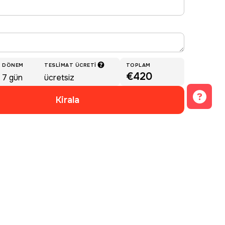
DÖNEM
TESLIMAT ÜCRETI
TOPLAM
€420
7
gün
ücretsiz
Kirala