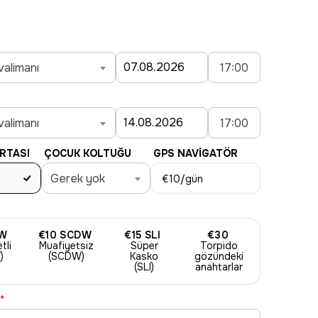
valimanı
17:00
valimanı
17:00
RTASI
ÇOCUK KOLTUĞU
GPS NAVIGATÖR
Gerek yok
€10
/gün
W
€10
SCDW
€15
SLI
€30
tli
Muafiyetsiz
Süper
Torpido
)
(SCDW)
Kasko
gözündeki
(SLI)
anahtarlar
*