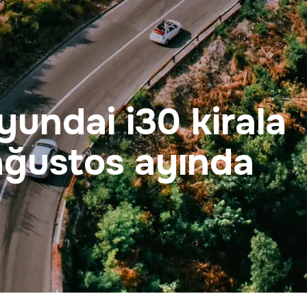
undai i30 kirala
ağustos ayında