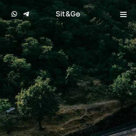
Sit&
G