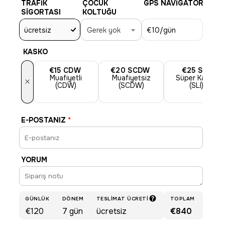
TRAFIK
ÇOCUK
GPS NAVIGATÖR
SIGORTASI
KOLTUĞU
ücretsiz
Gerek yok
€10
/gün
KASKO
€15
CDW
€20
SCDW
€25
SLI
Muafiyetli
Muafiyetsiz
Süper Kasko
×
(CDW)
(SCDW)
(SLI)
E-POSTANIZ
*
YORUM
GÜNLÜK
DÖNEM
TESLIMAT ÜCRETI
TOPLAM
€120
7
gün
ücretsiz
€840