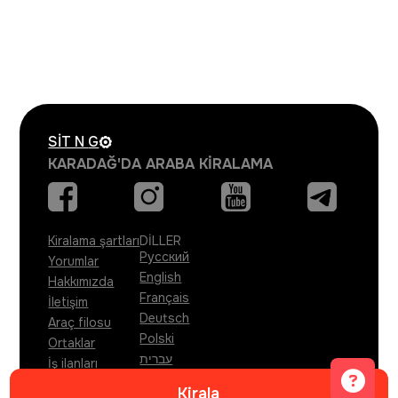
SIT N
G
KARADAĞ'DA ARABA KIRALAMA
Kiralama şartları
DİLLER
Русский
Yorumlar
English
Hakkımızda
Français
İletişim
Deutsch
Araç filosu
Polski
Ortaklar
עברית
İş ilanları
Türkçe
Kirala