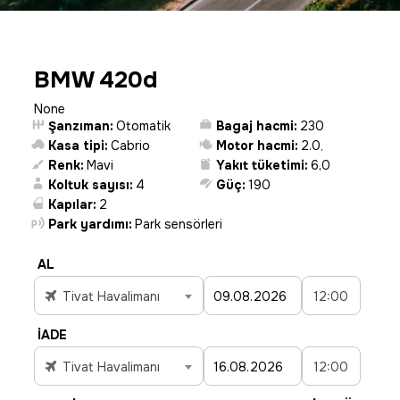
BMW 420d
None
Şanzıman:
Otomatik
Bagaj hacmi:
230
Kasa tipi:
Cabrio
Motor hacmi:
2.0
,
Renk:
Mavi
Yakıt tüketimi:
6,0
Koltuk sayısı:
4
Güç:
190
Kapılar:
2
Park yardımı:
Park sensörleri
AL
Tivat Havalimanı
12:00
İADE
Tivat Havalimanı
12:00