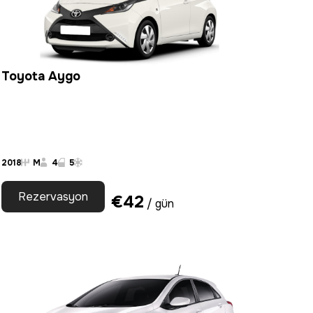
Toyota Aygo
2018
M
4
5
Rezervasyon
€
42
/ gün