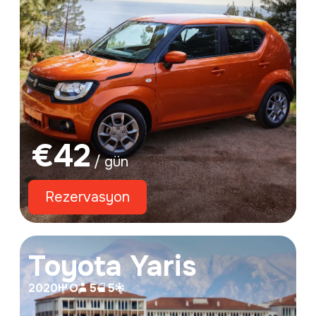
€
42
/ gün
Rezervasyon
Toyota Yaris
2020
O
5
5