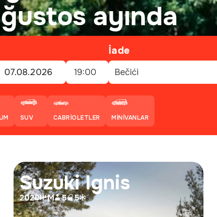
ağustos ayında
İade
19:00
Bečići
IUM
SUV
CABRIOLETLER
MINIVANLAR
Suzuki Ignis
2020
M
5
5