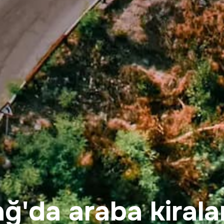
ağ'da araba kiral