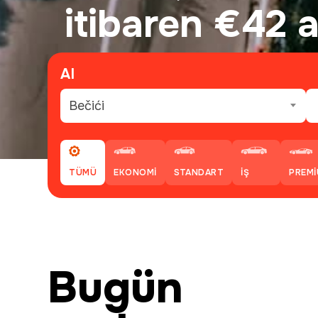
itibaren €42 
Al
Bečići
TÜMÜ
EKONOMI
STANDART
İŞ
PREM
Bugün