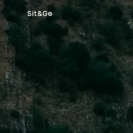
Sit&
G