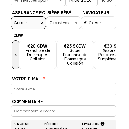
Tivat Aéroport
16:30
ASSURANCE RC
SIÈGE BÉBÉ
NAVIGATEUR
Gratuit
Pas nécessaire
€10
/jour
CDW
€20
CDW
€25
SCDW
€30
SLI
Franchise de
Super
Assurance
×
Dommages
Franchise de
Responsabilité
Collision
Dommages
Supplémentaire
Collision
VOTRE E-MAIL
*
COMMENTAIRE
UN JOUR
PÉRIODE
LIVRAISON