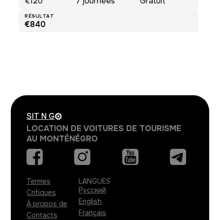
€120
7
journées
Gratuit
RÉSULTAT
€840
SIT N
G
LOCATION DE VOITURES DE TOURISME
AU MONTÉNÉGRO
Termes
LANGUES
Русский
Critiques
English
À propos de
Français
Contacts