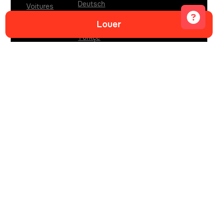
Deutsch
Voitures
Polski
Partenaires
Louer
עברית
Postes vacants
Türkçe
CONTACTS
Whatsapp
Telegram
info@sitngo.me
ADRESSE DU BUREAU BUDVA
Ulica XVI, local Grass
,
Budva
,
85310
,
Montenegro
.
ADRESSE DU BUREAU TIVAT
Dumidran bb, zgrada Radojicic, Local br.2
,
Tivat,
Mrcevac
,
85320
,
Montenegro
.
ADRESSE DU BUREAU PODGORICA
Мојановићи
,
Podgorica
,
81000
,
Montenegro
.
REG.NOMER
CRPS: 5-0787526/001