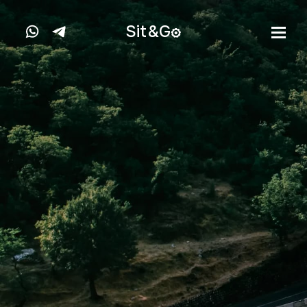
Sit&
G