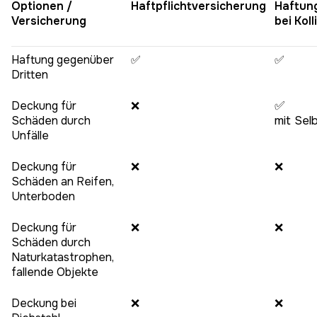
Optionen /
Haftpflichtversicherung
Haftun
Versicherung
bei Kol
Haftung gegenüber
✅
✅
Dritten
Deckung für
❌
✅
Schäden durch
mit Sel
Unfälle
Deckung für
❌
❌
Schäden an Reifen,
Unterboden
Deckung für
❌
❌
Schäden durch
Naturkatastrophen,
fallende Objekte
Deckung bei
❌
❌