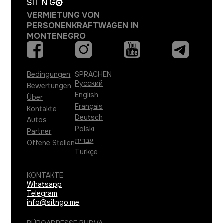
SIT N
G
VERMIETUNG VON
PERSONENKRAFTWAGEN IN
MONTENEGRO
Bedingungen
SPRACHEN
Русский
Bewertungen
English
Über
Français
Kontakte
Deutsch
Autos
Polski
Partner
עברית
Offene Stellen
Türkçe
KONTAKTE
Whatsapp
Telegram
info@sitngo.me
BÜROADRESSE BUDVA