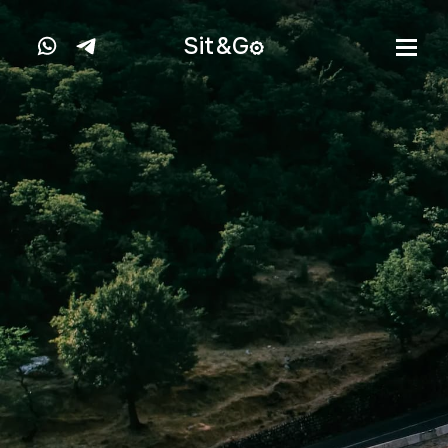
Sit&
G