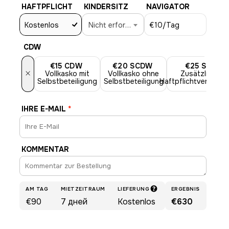
HAFTPFLICHT
KINDERSITZ
NAVIGATOR
Kostenlos
Nicht erforderlich
€10
/Tag
CDW
€15
CDW
€20
SCDW
€25
SLI
×
Vollkasko mit
Vollkasko ohne
Zusätzliche
Selbstbeteiligung
Selbstbeteiligung
Haftpflichtversiche
IHRE E-MAIL
*
KOMMENTAR
AM TAG
MIETZEITRAUM
LIEFERUNG
ERGEBNIS
€90
7
дней
Kostenlos
€630