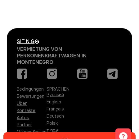
SIT N
G
VERMIETUNG VON
PERSONENKRAFTWAGEN IN
MONTENEGRO
Bedingungen
SPRACHEN
Русский
Bewertungen
English
Über
Français
Kontakte
Deutsch
Autos
Polski
Partner
עברית
Offene Stellen
Türkçe