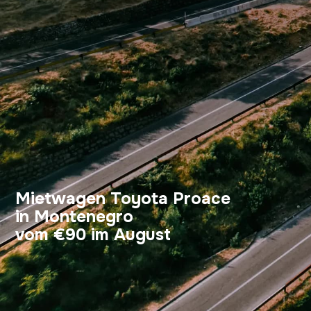
Mietwagen Toyota Proace
in Montenegro
vom €90 im August