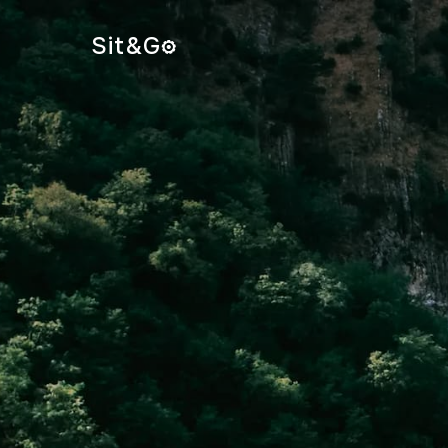
Sit&
G