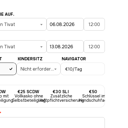
IE AUF.
n Tivat
12:00
n Tivat
12:00
T
KINDERSITZ
NAVIGATOR
Nicht erforderlich
€10
/Tag
DW
€25
SCDW
€30
SLI
€50
o mit
Vollkasko ohne
Zusätzliche
Schlüssel im
iligung
Selbstbeteiligung
Haftpflichtversicherung
Handschuhfach
*