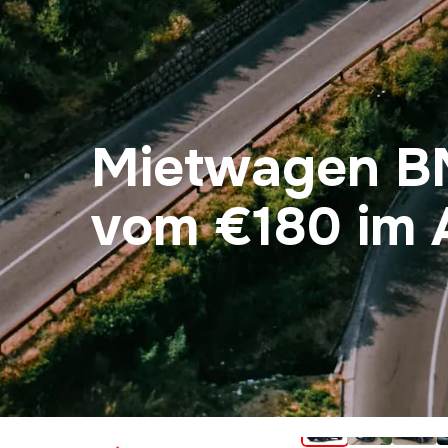
Mietwagen B
vom €180 im 