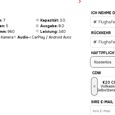
ICH NEHME D
e:
7
Kapazität:
3.0
,
Flughafe
ren:
5
Ausgabe:
8,0
amm:
960
Leistung:
340
RÜCKKEHR
°-Kamera
Audio-:
CarPlay / Android Auto
Flughafe
HAFTPFLICH
Kostenlos
CDW
€20
C
×
Vollkask
Selbstbete
IHRE E-MAIL