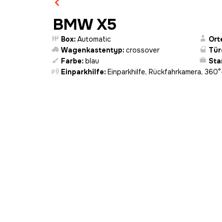
BMW X5
Box:
Automatic
Ort
Wagenkastentyp:
crossover
Tü
Farbe:
blau
St
Einparkhilfe:
Einparkhilfe, Rückfahrkamera, 360