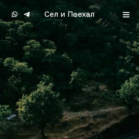
Сел и
П
ехал