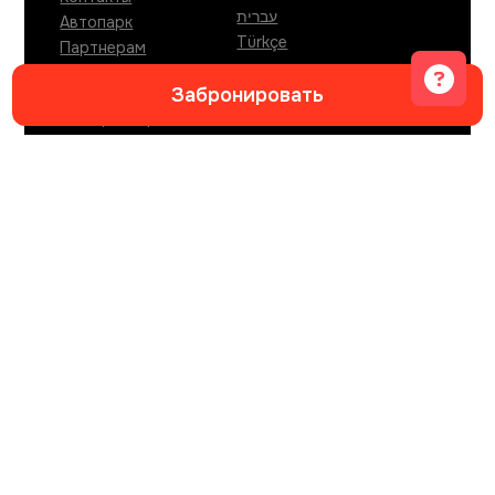
עברית
Автопарк
Türkçe
Партнерам
Вакансии
Забронировать
Журнал путешествий
по Черногории
КОНТАКТЫ
Whatsapp
Telegram
info@sitngo.me
АДРЕС ОФИСА БУДВА
Ulica XVI, local Grass
,
Budva
,
85310
,
Montenegro
.
АДРЕС ОФИСА ТИВАТ
Dumidran bb, zgrada Radojicic, Local br.2
,
Tivat,
Mrcevac
,
85320
,
Montenegro
.
АДРЕС ОФИСА ПОДГОРИЦА
Мојановићи
,
Podgorica
,
81000
,
Montenegro
.