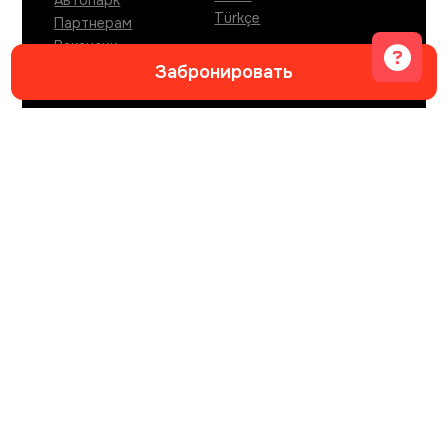
Автопарк
Türkçe
Партнерам
Вакансии
Журнал путешествий
Забронировать
по Черногории
КОНТАКТЫ
Whatsapp
Telegram
info@sitngo.me
АДРЕС ОФИСА БУДВА
Ulica XVI, local Grass
,
Budva
,
85310
,
Montenegro
.
АДРЕС ОФИСА ТИВАТ
Dumidran bb, zgrada Radojicic, Local br.2
,
Tivat,
Mrcevac
,
85320
,
Montenegro
.
АДРЕС ОФИСА ПОДГОРИЦА
Мојановићи
,
Podgorica
,
81000
,
Montenegro
.
РЕГ.НОМЕР