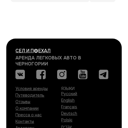
СЕЛ И
П
ЕХАЛ
АРЕНДА ЛЕГКОВЫХ АВТО В
ЧЕРНОГОРИИ
Условия аренды
ЯЗЫКИ
Русский
Путеводитель
English
Отзывы
Français
О компании
Deutsch
Пресса о нас
Polski
Контакты
עברית