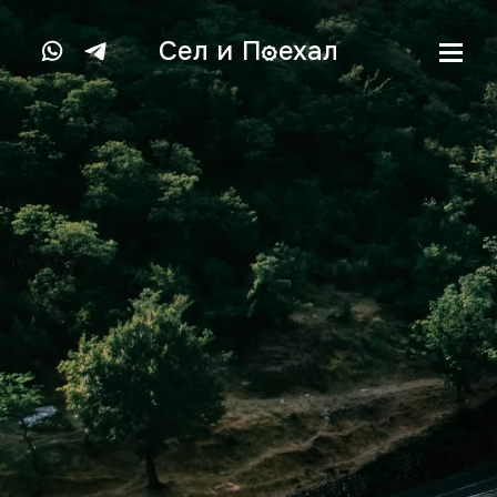
Сел и
П
ехал