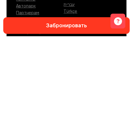
עברית
Автопарк
Türkçe
Партнерам
Вакансии
Забронировать
Журнал путешествий
по Черногории
КОНТАКТЫ
Whatsapp
Telegram
info@sitngo.me
АДРЕС ОФИСА БУДВА
Ulica XVI, local Grass
,
Budva
,
85310
,
Montenegro
.
АДРЕС ОФИСА ТИВАТ
Dumidran bb, zgrada Radojicic, Local br.2
,
Tivat,
Mrcevac
,
85320
,
Montenegro
.
АДРЕС ОФИСА ПОДГОРИЦА
Мојановићи
,
Podgorica
,
81000
,
Montenegro
.