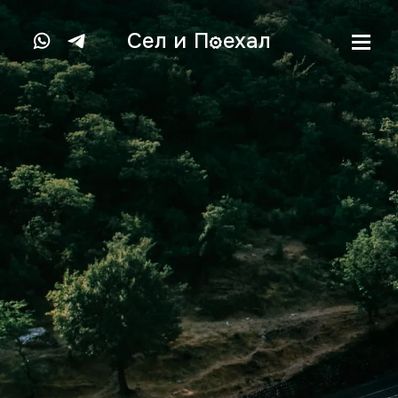
Сел и
П
ехал