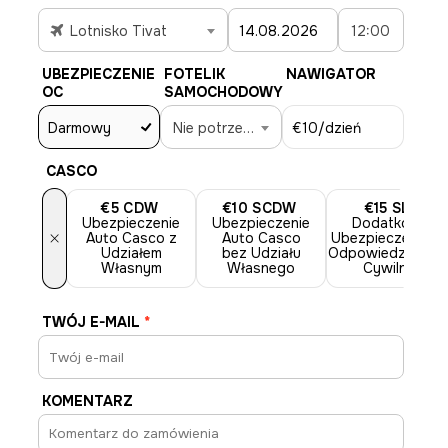
Lotnisko Tivat
12:00
UBEZPIECZENIE
FOTELIK
NAWIGATOR
OC
SAMOCHODOWY
Darmowy
Nie potrzebne
€10
/dzień
CASCO
€5
CDW
€10
SCDW
€15
SLI
Ubezpieczenie
Ubezpieczenie
Dodatkowe
×
Auto Casco z
Auto Casco
Ubezpieczenie o
Udziałem
bez Udziału
Odpowiedzialnośc
Własnym
Własnego
Cywilnej
TWÓJ E-MAIL
*
KOMENTARZ