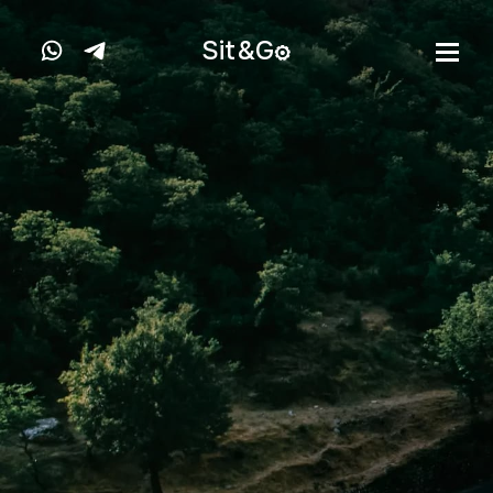
Sit&
G