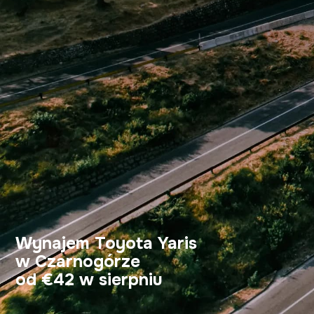
Wynajem Toyota Yaris
w Czarnogórze
od €42 w sierpniu