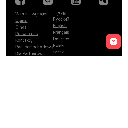
Warunki wynajmu
JĘZYKI
Русский
Opinie
English
O nas
Français
Prasa o nas
Deutsch
Kontakty
Polski
Park samochodowy
עברית
Dla Partnerów
Türkçe
Oferty pracy
KONTAKTY
Whatsapp
Telegram
info@sitngo.me
ADRES BIURA BUDVA
Ulica XVI, local Grass
,
Budva
,
85310
,
Montenegro
.
ADRES BIURA TIVAT
Dumidran bb, zgrada Radojicic, Local br.2
,
Tivat,