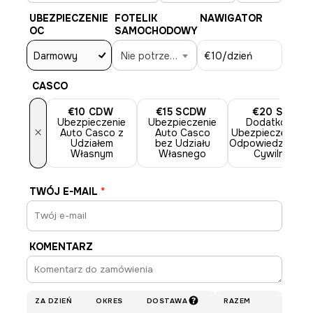
UBEZPIECZENIE
FOTELIK
NAWIGATOR
OC
SAMOCHODOWY
Darmowy
Nie potrzebne
€10
/dzień
CASCO
€10
CDW
€15
SCDW
€20
SLI
Ubezpieczenie
Ubezpieczenie
Dodatkowe
×
Auto Casco z
Auto Casco
Ubezpieczenie o
Udziałem
bez Udziału
Odpowiedzialnośc
Własnym
Własnego
Cywilnej
TWÓJ E-MAIL
*
KOMENTARZ
ZA DZIEŃ
OKRES
DOSTAWA
RAZEM