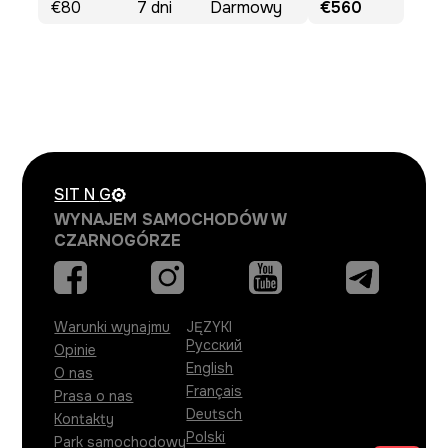
€80
7
dni
Darmowy
€560
SIT N
G
WYNAJEM SAMOCHODÓW W
CZARNOGÓRZE
Warunki wynajmu
JĘZYKI
Русский
Opinie
English
O nas
Français
Prasa o nas
Deutsch
Kontakty
Polski
Park samochodowy