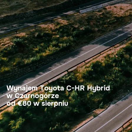
Wynajem Toyota C-HR Hybrid
w Czarnogórze
od €80 w sierpniu