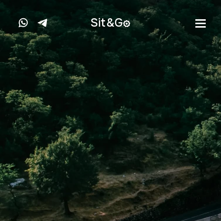
Sit&
G